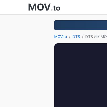
MOV
.to
MOV.to
DTS
DTS लाई MO