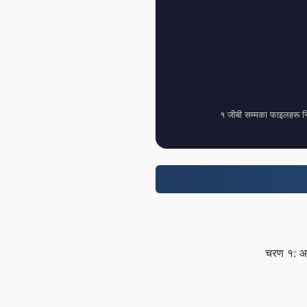
१ जीबी सम्मका फाइलहरू नि:श
चरण १: आफ