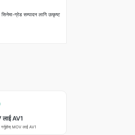
िनेमा-ग्रेड सम्पादन लागि उत्कृष्ट
 लाई AV1
ण गर्नुहोस् MOV लाई AV1