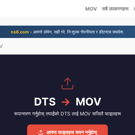
MOV
सबै उपकरणहरू
ns6.com
- आफ्नो डोमेन, सही गरे. निःशुल्क गोपनीयता र डीएनएस समावेश.
V
DTS
→
MOV
रूपान्तरण गर्नुहोस् तपाईंको DTS लाई MOV सजिलै फाइलहरू
आफ्ना फाइलहरू चयन गर्नुहोस्