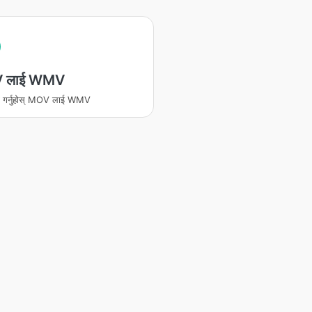
 लाई WMV
रण गर्नुहोस् MOV लाई WMV