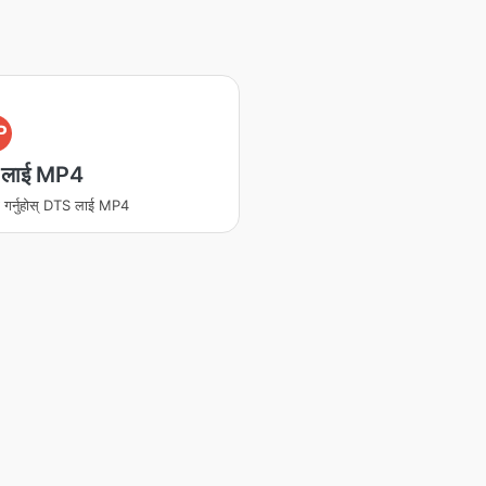
P
 लाई MP4
ण गर्नुहोस् DTS लाई MP4