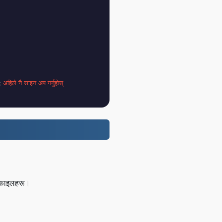
्;
अहिले नै साइन अप गर्नुहोस्
र फाइलहरू।