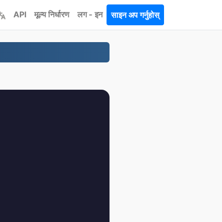
API
मूल्य निर्धारण
लग - इन
साइन अप गर्नुहोस्