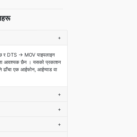
नहरू
+
 लगाउँछ र DTS → MOV पाइपलाइन
खाता आवश्यक छैन । यसको प्रकाशन
ि ढाँचा एक आईफोन, आईप्याड वा
+
+
+