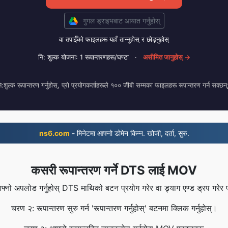
गुगल ड्राइभबाट आयात गर्नुहोस्
वा तपाईँको फाइलहरू यहाँ तान्नुहोस् र छोड्नुहोस्
नि: शुल्क योजना: 1 रूपान्तरणहरू/घण्टा
·
असीमित जानुहोस् →
ुल्क रूपान्तरण गर्नुहोस्, प्रो प्रयोगकर्ताहरूले १०० जीबी सम्मका फाइलहरू रूपान्तरण गर्न सक्छन
ns6.com
- मिनेटमा आफ्नो डोमेन किन्न. खोजी, दर्ता, सुरु.
कसरी रूपान्तरण गर्ने DTS लाई MOV
्नो अपलोड गर्नुहोस् DTS माथिको बटन प्रयोग गरेर वा ड्र्याग एण्ड ड्रप गरे
चरण २: रूपान्तरण सुरु गर्न 'रूपान्तरण गर्नुहोस्' बटनमा क्लिक गर्नुहोस्।