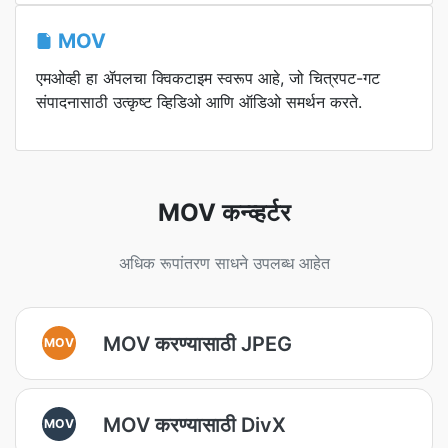
MOV
एमओव्ही हा ॲपलचा क्विकटाइम स्वरूप आहे, जो चित्रपट-गट
संपादनासाठी उत्कृष्ट व्हिडिओ आणि ऑडिओ समर्थन करते.
MOV कन्व्हर्टर
अधिक रूपांतरण साधने उपलब्ध आहेत
MOV करण्यासाठी JPEG
MOV
MOV करण्यासाठी DivX
MOV