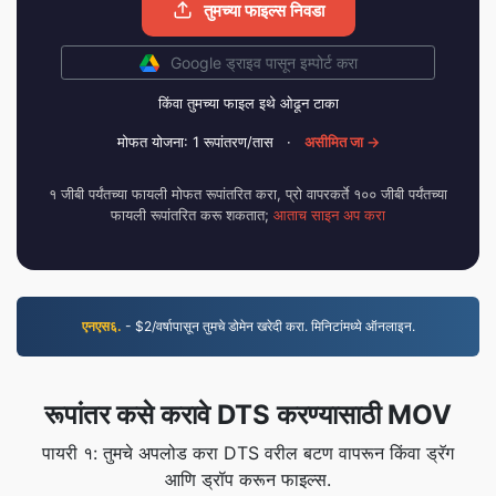
तुमच्या फाइल्स निवडा
Google ड्राइव पासून इम्पोर्ट करा
किंवा तुमच्या फाइल इथे ओढून टाका
मोफत योजना: 1 रूपांतरण/तास
·
असीमित जा →
१ जीबी पर्यंतच्या फायली मोफत रूपांतरित करा, प्रो वापरकर्ते १०० जीबी पर्यंतच्या
फायली रूपांतरित करू शकतात;
आताच साइन अप करा
एनएस६.
- $2/वर्षापासून तुमचे डोमेन खरेदी करा. मिनिटांमध्ये ऑनलाइन.
रूपांतर कसे करावे DTS करण्यासाठी MOV
पायरी १: तुमचे अपलोड करा DTS वरील बटण वापरून किंवा ड्रॅग
आणि ड्रॉप करून फाइल्स.