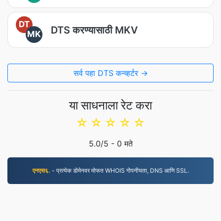
DT
DTS करण्यासाठी MKV
MK
सर्व पहा DTS कन्व्हर्टर →
या साधनाला रेट करा
☆
☆
☆
☆
☆
5.0
/5 -
0
मते
एनएस६.
- प्रत्येक डोमेनवर मोफत WHOIS गोपनीयता, DNS आणि SSL.