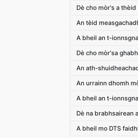
Dè cho mòr's a thèid
An tèid measgachadh
A bheil an t-ionnsg
Dè cho mòr'sa ghabh
An ath-shuidheachad
An urrainn dhomh mò
A bheil an t-ionnsgn
Dè na brabhsairean a
A bheil mo DTS faidh