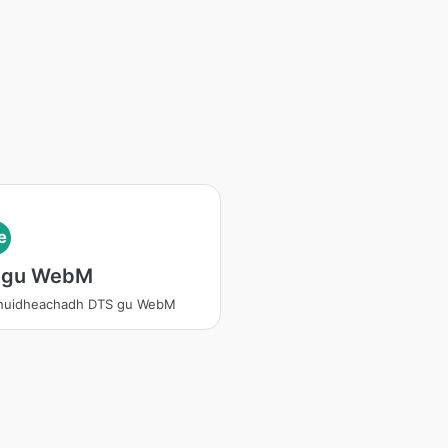
e
 gu WebM
shuidheachadh DTS gu WebM