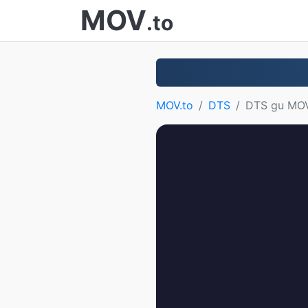
MOV
.to
MOV.to
DTS
DTS gu MO