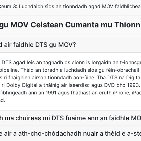
Ceum 3: Luchdaich sìos an tionndadh agad MOV faidhlichea
gu MOV Ceistean Cumanta mu Thion
id air faidhle DTS gu MOV?
 DTS agad leis an taghadh os cionn is lorgaidh an t-ionnsg
ipeline. Thèid an toradh a luchdadh sìos gu fèin-obrachail 
s ri fhaighinn airson tionndadh aon-ùine. Tha DTS na Digit
ri Dolby Digital a thàinig air laserdisc agus DVD bho 1993.
 lìbhrigeadh ann an 1991 agus fhathast an cruth iPhone, iPad
d.
bh ma chuireas mi DTS fuaime ann an faidhle M
e air a ath-cho-chòdachadh nuair a thèid e a-