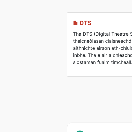
DTS
Tha DTS (Digital Theatre 
theicneòlasan claisneachd
aithnichte airson ath-chlu
inbhe. Tha e air a chleach
siostaman fuaim timcheall