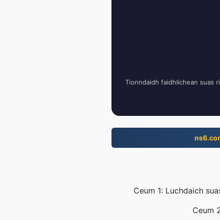
Tionndaidh faidhlichean suas r
ns6.co
Ceum 1: Luchdaich suas 
Ceum 2: