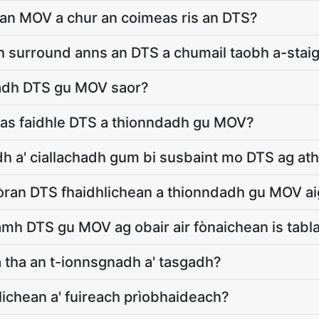
 an MOV a chur an coimeas ris an DTS?
 surround anns an DTS a chumail taobh a-sta
nadh DTS gu MOV saor?
as faidhle DTS a thionndadh gu MOV?
h a' ciallachadh gum bi susbaint mo DTS ag at
ran DTS fhaidhlichean a thionndadh gu MOV ai
amh DTS gu MOV ag obair air fònaichean is tabl
 tha an t-ionnsgnadh a' tasgadh?
lichean a' fuireach prìobhaideach?