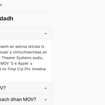
n
ndadh
+
namh an seòrsa stòrais is
nuair a chrìochnaicheas an
al Theater Systems audio,
 MOV 'S e Apple' s
 no Final Cut Pro timeline
OV?
+
steach dhan MOV?
+