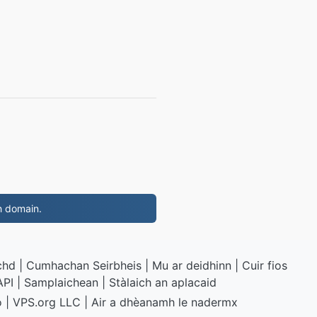
 domain.
chd
|
Cumhachan Seirbheis
|
Mu ar deidhinn
|
Cuir fios
API
|
Samplaichean
|
Stàlaich an aplacaid
o
|
VPS.org
LLC | Air a dhèanamh le
nadermx