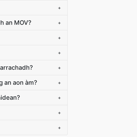
+
igh an MOV?
+
+
+
harrachadh?
+
g an aon àm?
+
aidean?
+
+
+