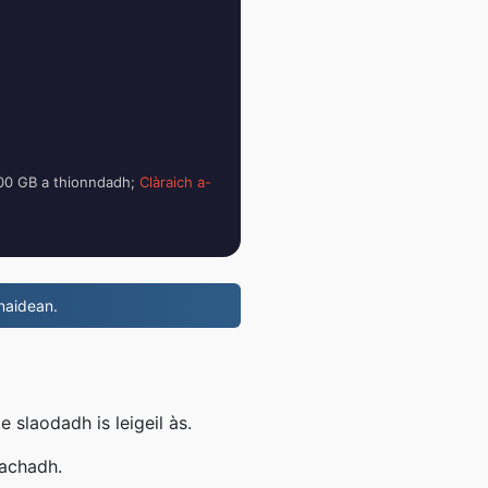
 100 GB a thionndadh;
Clàraich a-
naidean.
 slaodadh is leigeil às.
eachadh.