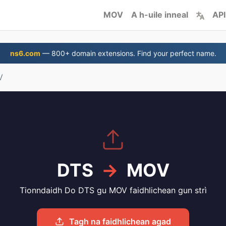
MOV
A h-uile inneal
API
ns6.com
— 800+ domain extensions. Find your perfect name.
V
DTS
→
MOV
Tionndaidh Do DTS gu MOV faidhlichean gun strì
Tagh na faidhlichean agad