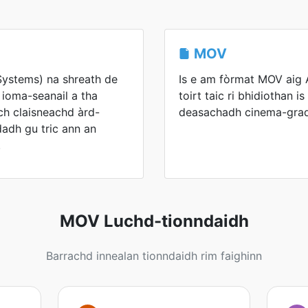
MOV
Systems) na shreath de
Is e am fòrmat MOV aig 
 ioma-seanail a tha
toirt taic ri bhidiothan 
ich claisneachd àrd-
deasachadh cinema-grad
dadh gu tric ann an
.
MOV Luchd-tionndaidh
Barrachd innealan tionndaidh rim faighinn