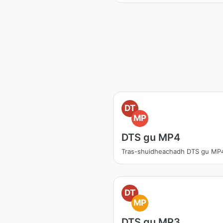
DT
MP
DTS gu MP4
Tras-shuidheachadh DTS gu MP
DT
MP
DTS gu MP3