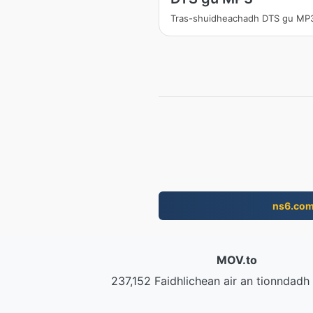
Tras-shuidheachadh DTS gu MP
ns6.co
MOV.to
237,152 Faidhlichean air an tionndad