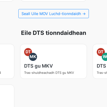
Seall Uile MOV Luchd-tionndaidh →
Eile DTS tionndaidhean
DT
DT
MK
W
DTS gu MKV
DTS
4
Tras-shuidheachadh DTS gu MKV
Tras-