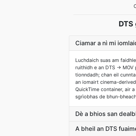
DTS 
Ciamar a nì mi iomla
Luchdaich suas am faidhle
ruithidh e an DTS → MOV p
tionndadh; chan eil cunnta
an iomairt cinema-derived 
QuickTime container, air a
sgrìobhas de bhun-bheach
Dè a bhios san deal
A bheil an DTS fuaim