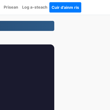
Prìsean
Log a-steach
Cuir d’ainm ris