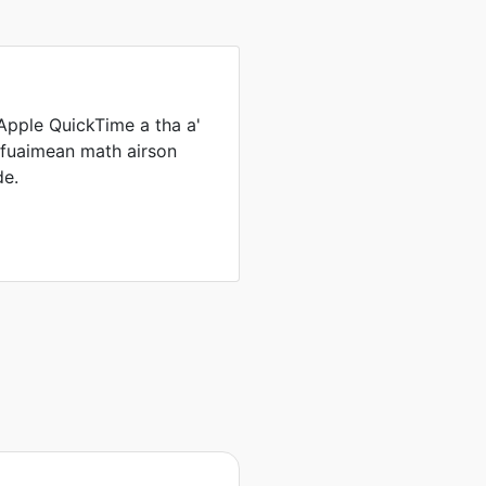
Apple QuickTime a tha a'
is fuaimean math airson
e.