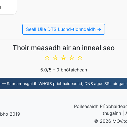
3
Seall Uile DTS Luchd-tionndaidh →
Thoir measadh air an inneal seo
☆
☆
☆
☆
☆
5.0
/5 -
0
bhòtaichean
m
— Saor an-asgaidh WHOIS prìobhaideachd, DNS agus SSL air gach
Poileasaidh Prìobhaidea
thugainn
|
h bho 2019
© 2026 MOV.t