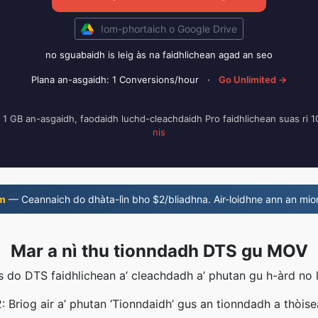
Iom-phortaich o Google Drive
no sguabaidh is leig às na faidhlichean agad an seo
Plana an-asgaidh: 1 Conversions/hour
·
Go Unlimited →
i 1 GB an-asgaidh, faodaidh luchd-cleachdaidh Pro faidhlichean suas ri
nis
m
— Ceannaich do dhàta-lìn bho $2/bliadhna. Air-loidhne ann an mio
Mar a nì thu tionndadh DTS gu MOV
do DTS faidhlichean a’ cleachdadh a’ phutan gu h-àrd no le
 Briog air a’ phutan ‘Tionndaidh’ gus an tionndadh a thòis