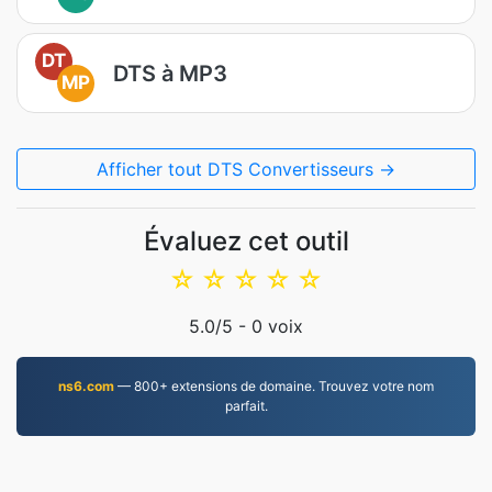
DT
DTS à MP3
MP
Afficher tout DTS Convertisseurs →
Évaluez cet outil
☆
☆
☆
☆
☆
5.0
/5 -
0
voix
ns6.com
— 800+ extensions de domaine. Trouvez votre nom
parfait.