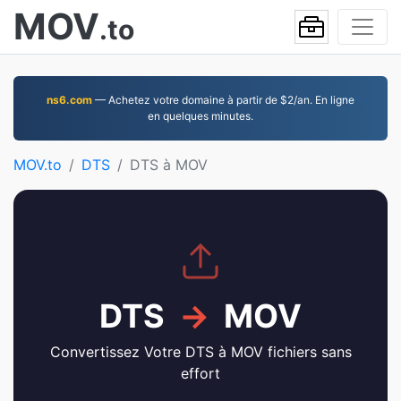
MOV
.to
ns6.com
— Achetez votre domaine à partir de $2/an. En ligne
en quelques minutes.
MOV.to
DTS
DTS à MOV
DTS
→
MOV
Convertissez Votre DTS à MOV fichiers sans
effort