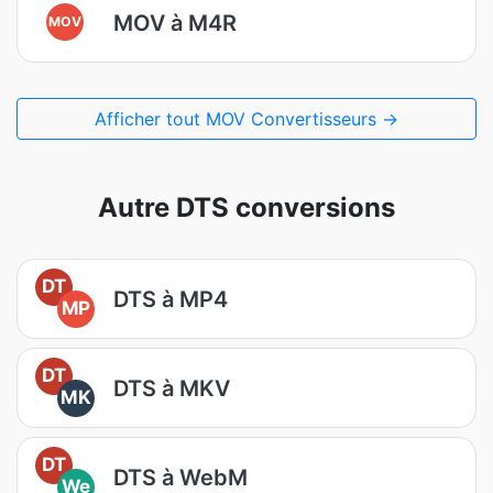
MOV à M4R
MOV
Afficher tout MOV Convertisseurs →
Autre DTS conversions
DT
DTS à MP4
MP
DT
DTS à MKV
MK
DT
DTS à WebM
We