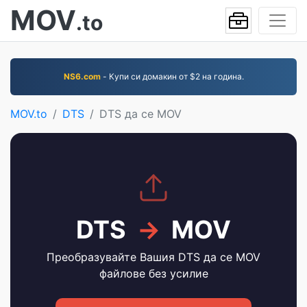
MOV
.to
NS6.com
- Купи си домакин от $2 на година.
MOV.to
DTS
DTS да се MOV
DTS
→
MOV
Преобразувайте Вашия DTS да се MOV
файлове без усилие