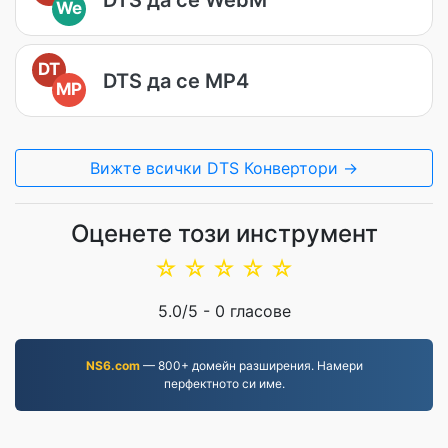
We
DT
DTS да се MP4
MP
Вижте всички DTS Конвертори →
Оценете този инструмент
☆
☆
☆
☆
☆
5.0
/5 -
0
гласове
NS6.com
— 800+ домейн разширения. Намери
перфектното си име.