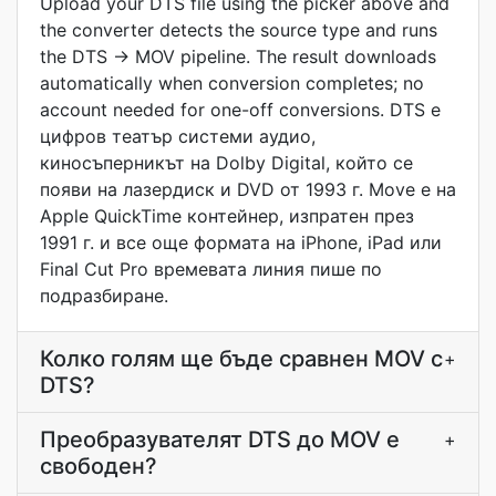
Upload your DTS file using the picker above and
the converter detects the source type and runs
the DTS → MOV pipeline. The result downloads
automatically when conversion completes; no
account needed for one-off conversions. DTS е
цифров театър системи аудио,
киносъперникът на Dolby Digital, който се
появи на лазердиск и DVD от 1993 г. Move е на
Apple QuickTime контейнер, изпратен през
1991 г. и все още формата на iPhone, iPad или
Final Cut Pro времевата линия пише по
подразбиране.
Колко голям ще бъде сравнен MOV с
+
DTS?
Преобразувателят DTS до MOV е
+
свободен?