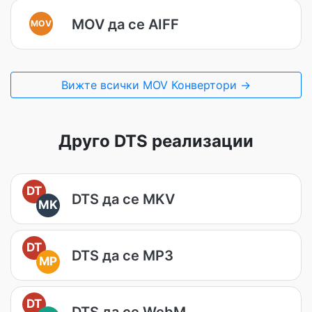
MOV да се AIFF
MOV
Вижте всички MOV Конвертори →
Друго DTS реализации
DT
DTS да се MKV
MK
DT
DTS да се MP3
MP
DT
DTS да се WebM