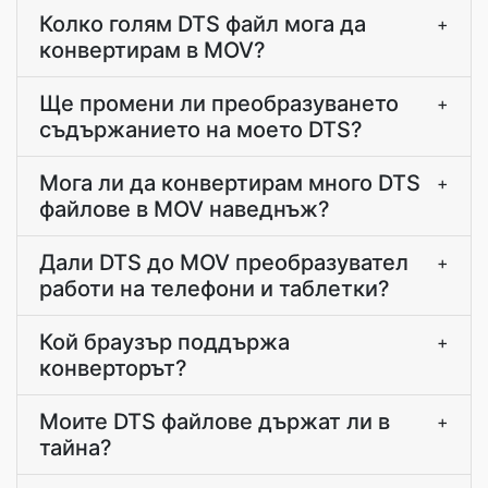
Колко голям DTS файл мога да
+
конвертирам в MOV?
Ще промени ли преобразуването
+
съдържанието на моето DTS?
Мога ли да конвертирам много DTS
+
файлове в MOV наведнъж?
Дали DTS до MOV преобразувател
+
работи на телефони и таблетки?
Кой браузър поддържа
+
конверторът?
Моите DTS файлове държат ли в
+
тайна?