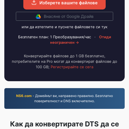
Изберете вашите файлове
Внасяне от Google Драйв
или да изтеглите и пуснете файловете си тук
Безплатен план: 1 Преобразувания/час
·
Отиди
неограничен →
Конвертирайте файлове до 1 GB безплатно,
потребителите на Pro могат да конвертират файлове до
100 GB;
Регистрирайте се сега
NS6.com
- Домейнът ви, направено правилно. Безплатно
поверителност и DNS включително.
Как да конвертирате DTS да се