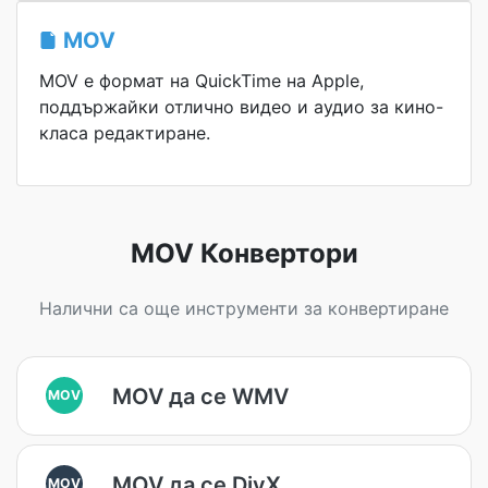
MOV
MOV е формат на QuickTime на Apple,
поддържайки отлично видео и аудио за кино-
класа редактиране.
MOV Конвертори
Налични са още инструменти за конвертиране
MOV да се WMV
MOV
MOV да се DivX
MOV