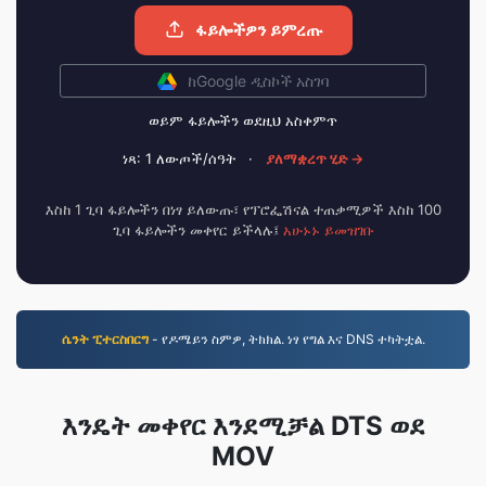
ፋይሎችዎን ይምረጡ
ከGoogle ዲስኮች አስገባ
ወይም ፋይሎችን ወደዚህ አስቀምጥ
ነጻ: 1 ለውጦች/ሰዓት
·
ያለማቋረጥ ሂድ →
እስከ 1 ጊባ ፋይሎችን በነፃ ይለውጡ፣ የፕሮፌሽናል ተጠቃሚዎች እስከ 100
ጊባ ፋይሎችን መቀየር ይችላሉ፤
አሁኑኑ ይመዝገቡ
ሴንት ፒተርስበርግ
- የዶሜይን ስምዎ, ትክክል. ነፃ የግል እና DNS ተካትቷል.
እንዴት መቀየር እንደሚቻል DTS ወደ
MOV