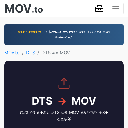
MOV
.to
ሴንት ፒተርስበርግ
— ከ $2/ዓመት ዶሜይንዎን ይግዙ. በ ደቂቃዎች ውስጥ
በመስመር ላይ.
MOV.to
DTS
DTS ወደ MOV
DTS
→
MOV
የእርስዎን ይቀይሩ DTS ወደ MOV ያለምንም ጥረት
ፋይሎች