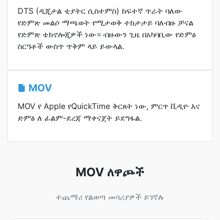
DTS (ዲጂታል ቲያትር ሲስተምስ) ከፍተኛ ጥራት ባለው
የድምጽ መልሶ ማጫወት የሚታወቅ ተከታታይ ባለብዙ ቻናል
የድምጽ ቴክኖሎጂዎች ነው። ብዙውን ጊዜ በአካባቢው የድምፅ
ስርዓቶች ውስጥ ጥቅም ላይ ይውላል.
MOV
MOV የ Apple የQuickTime ቅርጸት ነው, ምርጥ ቪዲዮ እና
ድምፅ ለ ፊልም-ደረጃ ማቀናጀት ይደግፋል.
MOV ለዋጮች
ተጨማሪ የልወጣ መሳሪያዎች ይገኛሉ