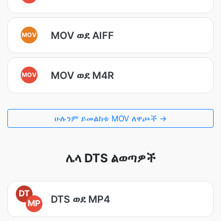
MOV ወደ AIFF
MOV
MOV ወደ M4R
MOV
ሁሉንም ይመልከቱ MOV ለዋጮች →
ሌላ DTS ልወጣዎች
DT
DTS ወደ MP4
MP