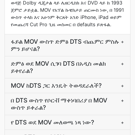
ወዳጅ Dolby ዲጂታል ላይ ሌዘርዲስክ እና DVD ላይ ከ 1993
ጀምሮ ታይቷል. MOV የአፕል ኩዊክታይ ጠርሙስ ነው, በ 1991
ውስጥ ተላከ እና አሁንም ቅርጸት አንድ iPhone, iPad ወይም
የመጨረሻ Cut Pro ጊዜ መስመር በ defaults ይጽፋል.
ፋይል MOV ውስጥ ድምፅ DTS ብጨምር ምስሉ
+
ምን ይሆናል?
ድምፅ ወደ MOV ሲገባ DTS በአዲስ መልክ
+
ይቀየራል?
MOV ከDTS ጋር እንዴት ትወዳደራለች?
+
በ DTS ውስጥ የሶርቭ ማቀነባበሪያ በ MOV
+
ውስጥ ይቀራል?
የ DTS ወደ MOV መለወጫ ነጻ ነው?
+