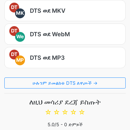
DT
DTS ወደ MKV
MK
DT
DTS ወደ WebM
We
DT
DTS ወደ MP3
MP
ሁሉንም ይመልከቱ DTS ለዋጮች →
ለዚህ መሳሪያ ደረጃ ይስጡት
☆
☆
☆
☆
☆
5.0
/5 -
0
ድምጾች