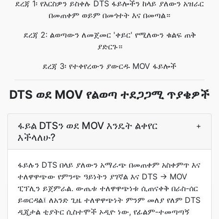
ደረጃ 1፡ የእርስዎን ይስቀሉ DTS ፋይሎችን ከላይ ያለውን አዝራር
በመጠቀም ወይም በመጎተት እና በመጣል።
ደረጃ 2: ልወጣውን ለመጀመር 'ቀይር' የሚለውን ቁልፍ ጠቅ
ያድርጉ።
ደረጃ 3፡ የተቀየረውን ያውርዱ MOV ፋይሎች
DTS ወደ MOV የልወጣ ተደጋጋሚ ጥያቄዎች
ፋይል DTSን ወደ MOV እንዴት ልቀየር
+
እችላለሁ?
ፋይሉን DTS በላይ ያለውን አማራጭ በመጠቀም አስቀምጥ እና
ተለዋዋጭው የምንጭ ዓይነትን ያገኛል እና DTS → MOV
ፒፕሊን ይጀምራል. ውጤቱ ተለዋዋጭነቱ ሲጠናቀቅ በራስ-ሰር
ይወርዳል፤ ለአንድ ጊዜ ተለዋዋጭነት ምንም መለያ የለም DTS
ዲጂታል ቲያትር ሲስተሞች ኦዲዮ ነው, የፊልም-ተመጣጣኝ