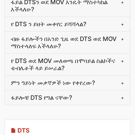
ፋይል DTSን ወደ MOV እንዴት ማስተካከል
+
እችላለሁ?
የ DTS ን ይዘት መቀየር ይሻሻላል?
+
ብዙ ፋይሎችን በአንድ ጊዜ ወደ DTS ወደ MOV
+
ማስተላለፍ እችላለሁ?
የ DTS ወደ MOV መለወጫ በሞባይል ስልኮችና
+
ቴብሌቶች ላይ ይሠራል?
ምን ዓይነት መቃኛዎች ነው የቀየረው?
+
ፋይሎቼ DTS የግል ናቸው?
+
DTS