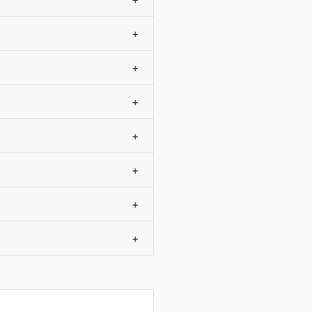
+
+
+
+
+
+
+