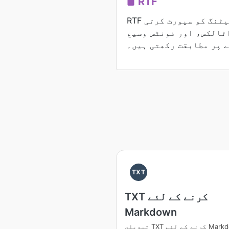
RTF
RTF فائلیں متن کی فارمیٹنگ کو سپورٹ کرتی
ٹالکس، اور فونٹس وسیع
 پر مطابقت رکھتی ہیں۔
TXT
TXT کرنے کے لئے
Markdown
رنے کے لئے Markdown