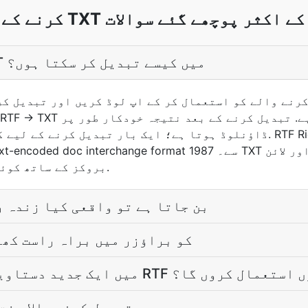
ئے TXT تبادلوں کے اکثر پوچھے گئے سوالات
میں RTF فائل کو TXT میں کیسے تبدیل کر سکتا ہوں؟
ڈاؤنلوڈ ہوتا ہے؛ ایک بار تبدیل کرنے کے لیے کوئی اکاؤنٹ ضروری 
بروکز کے ساتھ کوئی فارمیٹنگ لایہ نہیں ہے.
جب RTF TXT بن جاتا ہے تو واقعی کیا زند
کیا TXT کو براؤزر میں براہ راست ک
دید دستاویزی فارمیٹ کے بجائے RTF کیوں استعمال کروں گا؟
کیا RTF سے TXT تبدیل کرنے والا م