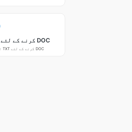
TXT کرنے کے لئے DOC
تبديلي TXT کرنے کے لئے DOC