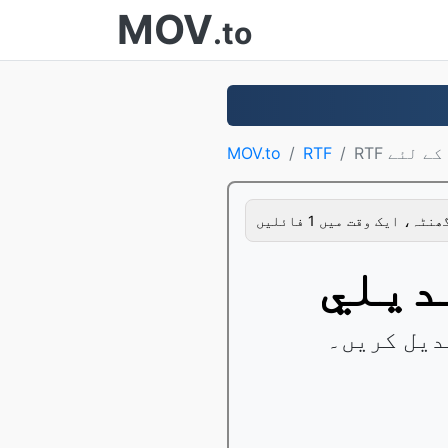
MOV
.to
MOV.to
RTF