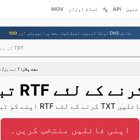
تعین
API
تمام اوزار
MOV
آپ کا ڈومین، ٹھیک کیا. مفت پرائیویٹی اور DNS شامل.
100
RTF کرنے کے لئے TXT
مفت پلان:
1 تبدیل/ گھنٹہ، ایک وقت میں 1 فائلیں
 TXT آسانی سے فائلیں
اپنی فائلیں منتخب کریں۔