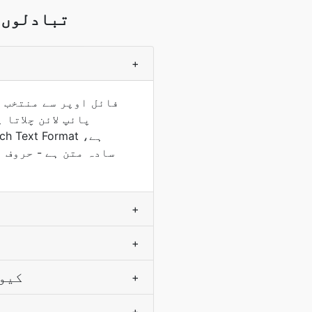
RTF کرنے کے ل
+
+
+
میں ایک ج
+
+