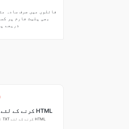
بھی پلیٹ فارم پر کسی
ذریعے پڑ
TXT کرنے کے لئے HTML
تبديلي TXT کرنے کے لئے HTML