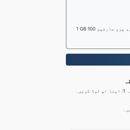
مرحلہ 1: اپنا اپ لوڈ کریں۔ RTF فائلیں اوپر والے بٹن کا استعمال کرتے ہوئے یا ڈریگ اینڈ ڈراپ کے