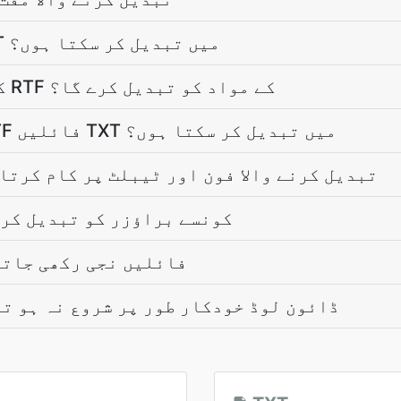
میں RTF فائل کو TXT میں تبدیل کر سکتا ہوں؟
کیا تبدیل کرنا میرے RTF کے مواد کو تبدیل کرے گا؟
کیا میں ایک ساتھ RTF فائلیں TXT میں تبدیل کر سکتا ہوں؟
کیا RTF سے TXT تبدیل کرنے والا فون اور ٹیبلٹ پر کام کرت
کونسے براؤزر کو تبدیل کرن
کیا میری RTF فائلیں نجی رکھی ج
اگر TXT ڈائون لوڈ خودکار طور پر شروع نہ ہو 