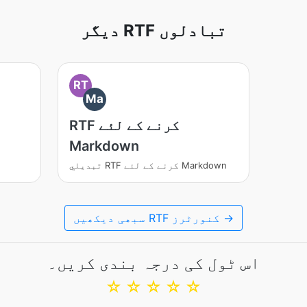
دیگر RTF تبادلوں
RT
Ma
RTF کرنے کے لئے
Markdown
تبديلي RTF کرنے کے لئے Markdown
سبھی دیکھیں RTF کنورٹرز →
اس ٹول کی درجہ بندی کریں۔
☆
☆
☆
☆
☆