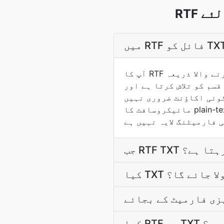
آپ کا RTF فائل اوپر سے منتخب کرنے والے کو استعمال کر کے اپ لوڈ کریں اور تبدیل کرنے والا ذريعہ
قسم کو تلاش کرتا ہے اور RTF → TXT پائپ لائن چلاتا ہے. تبدیل کرنے کے بعد نتيجہ خودکار طور پر
نہیں. RTF Rich Text Format ہے،
مائیکروسافٹ کا plain-text-encoded doc interchange format 1987 سے۔ TXT سادہ متن ہے - حروف اور لائن
ہ رہتا ہے؟
ھولا جائے گا؟
فت ہے؟