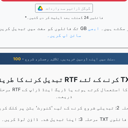
گوگل ڈرائیو سے واردات
*فائلیں 24 گھنٹے بعد ڈیلیٹ کر دی گئیں۔
ک فائلوں کو تبدیل کر سکتے ہیں۔
ابھی
سائن اپ کریں۔
- منٹ میں اپنے ڈومین خریدیں. تلاش، رجسٹر، شروع.
100
یقہ RTF کرنے کے لئے TXT
ذریعے۔
کے لیے 'کنورٹ' بٹن پر کلک کریں۔
مرحلہ 3: اپنا تبدیل شدہ ڈاؤن لوڈ کریں۔ TXT فائلوں