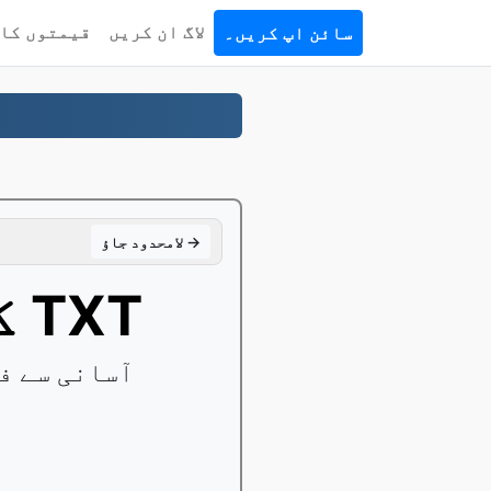
لاگ ان کریں
قیمتوں کا 
سائن اپ کریں۔
لامحدود جاؤ →
تبديلي RTF کرنے کے لئے TXT
اپنے کو تبدیل کریں۔ RTF کرنے کے لئے