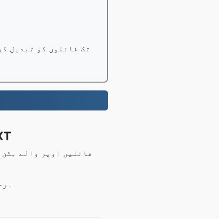
1 GB تک فائلوں کو مفت میں تبدیل کریں، پرو صارفین 100 GB ت
تبدیل کرنے کا طر
مرحلہ 2: تبدیلی شروع کرنے 