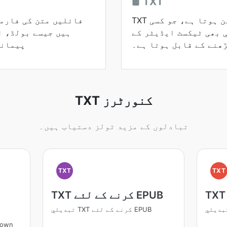
TXT
TXT فائلوں میں صرف سادہ متن ہوتا ہے، جو کسی
 بھی ٹیکسٹ ایڈیٹر کے
ہیں جیسے بولڈ، ا
ھنے کے قابل ہوتا ہے۔
پیمانے
TXT کنورٹرز
تبادلوں کے مزید ٹولز دستیاب ہیں۔
TXT
TXT
TXT کرنے کے لئے EPUB
تبديلي TXT کرنے کے لئے EPUB
تبديلي TXT ک