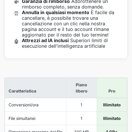
Garanzia di rimborso
Adorottenere un
💸
rimborso completo, senza domande.
Annulla in qualsiasi momento
È facile da
⏰
cancellare, è possibile trovare una
cancellazione con un clic nella nostra
pagina account e il tuo account rimane
aggiornato per il resto del tuo termine!
Attrezzi ad IA inclusi
Superiori limiti di
🤖
esecuzione dell'intelligenza artificiale
Piano
Caratteristica
libero
Pro
Conversioni/ora
1
Illimitato
File simultanei
1
Illimitato
Dimensione massima del file
100 MB
1 GB+