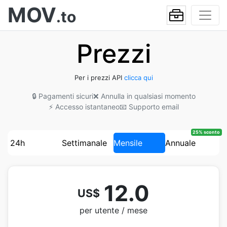
MOV
.to
Prezzi
Per i prezzi API
clicca qui
🔒 Pagamenti sicuri
❌ Annulla in qualsiasi momento
⚡ Accesso istantaneo
📧 Supporto email
25% sconto
24h
Settimanale
Mensile
Annuale
12.0
US$
per utente / mese