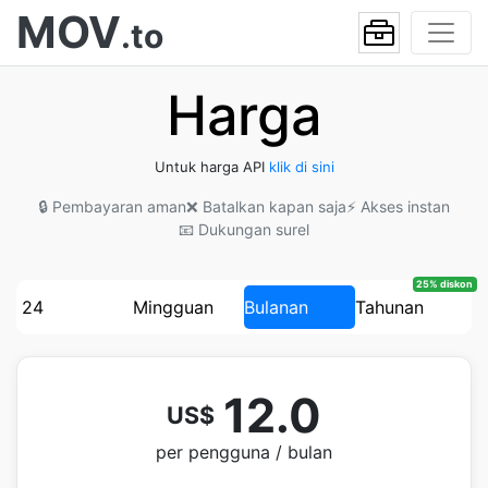
MOV
.to
Harga
Untuk harga API
klik di sini
🔒 Pembayaran aman
❌ Batalkan kapan saja
⚡ Akses instan
📧 Dukungan surel
25% diskon
24
Mingguan
Bulanan
Tahunan
12.0
US$
per pengguna / bulan