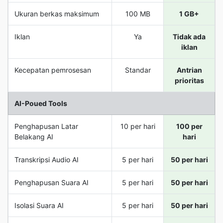
Ukuran berkas maksimum
100 MB
1 GB+
Iklan
Ya
Tidak ada
iklan
Kecepatan pemrosesan
Standar
Antrian
prioritas
AI-Poued Tools
Penghapusan Latar
10 per hari
100 per
Belakang AI
hari
Transkripsi Audio AI
5 per hari
50 per hari
Penghapusan Suara AI
5 per hari
50 per hari
Isolasi Suara AI
5 per hari
50 per hari