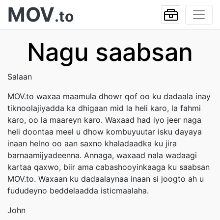
MOV
.to
Nagu saabsan
Salaan
MOV.to waxaa maamula dhowr qof oo ku dadaala inay
tiknoolajiyadda ka dhigaan mid la heli karo, la fahmi
karo, oo la maareyn karo. Waxaad had iyo jeer naga
heli doontaa meel u dhow kombuyuutar isku dayaya
inaan helno oo aan saxno khaladaadka ku jira
barnaamijyadeenna. Annaga, waxaad nala wadaagi
kartaa qaxwo, biir ama cabashooyinkaaga ku saabsan
MOV.to. Waxaan ku dadaalaynaa inaan si joogto ah u
fududeyno beddelaadda isticmaalaha.
John