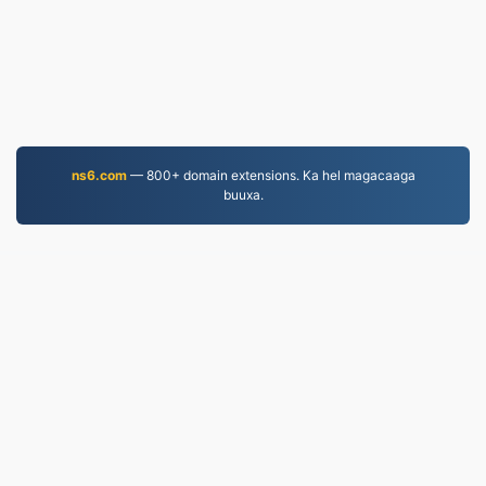
ns6.com
— 800+ domain extensions. Ka hel magacaaga
buuxa.
MOV.to
237,090 Faylasha la beddelay tan iyo 2019
Siyaasadda Arrimaha Khaaska ah
|
Shuruudaha
Adeegga
|
Nagu saabsan
|
Nala soo xiriir
|
API
|
Samaynta
|
Ku rakibidda barnaamij
© 2026 MOV.to
|
VPS.org
LLC | Waxaa sameeyay
nadermx