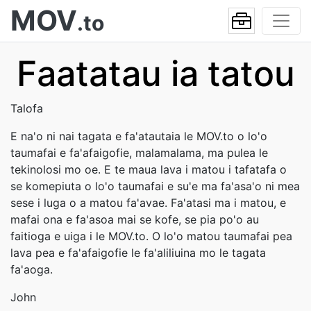
MOV
.to
Faatatau ia tatou
Talofa
E na'o ni nai tagata e fa'atautaia le MOV.to o lo'o
taumafai e fa'afaigofie, malamalama, ma pulea le
tekinolosi mo oe. E te maua lava i matou i tafatafa o
se komepiuta o lo'o taumafai e su'e ma fa'asa'o ni mea
sese i luga o a matou fa'avae. Fa'atasi ma i matou, e
mafai ona e fa'asoa mai se kofe, se pia po'o au
faitioga e uiga i le MOV.to. O lo'o matou taumafai pea
lava pea e fa'afaigofie le fa'aliliuina mo le tagata
fa'aoga.
John