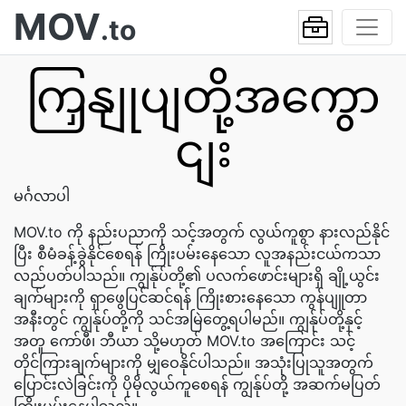
MOV
.to
ကြှနျုပျတို့အကွော
ငျး
မင်္ဂလာပါ
MOV.to ကို နည်းပညာကို သင့်အတွက် လွယ်ကူစွာ နားလည်နိုင်
ပြီး စီမံခန့်ခွဲနိုင်စေရန် ကြိုးပမ်းနေသော လူအနည်းငယ်ကသာ
လည်ပတ်ပါသည်။ ကျွန်ုပ်တို့၏ ပလက်ဖောင်းများရှိ ချို့ယွင်း
ချက်များကို ရှာဖွေပြင်ဆင်ရန် ကြိုးစားနေသော ကွန်ပျူတာ
အနီးတွင် ကျွန်ုပ်တို့ကို သင်အမြဲတွေ့ရပါမည်။ ကျွန်ုပ်တို့နှင့်
အတူ ကော်ဖီ၊ ဘီယာ သို့မဟုတ် MOV.to အကြောင်း သင့်
တိုင်ကြားချက်များကို မျှဝေနိုင်ပါသည်။ အသုံးပြုသူအတွက်
ပြောင်းလဲခြင်းကို ပိုမိုလွယ်ကူစေရန် ကျွန်ုပ်တို့ အဆက်မပြတ်