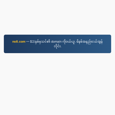
ns6.com
— $2/နှစ်မှသင်၏ domain ကိုဝယ်ယူ. မိနစ်အနည်းငယ်အွန်
လိုင်း.
MOV.to
237,109 ၂၀၁၉ ခုနှစ်မှစ၍ ဖိုင်များကို ပြောင်းလဲခဲ့သည်
ကိုယ်ရေးအချက်အလက်မူဝါဒ
|
ဝန်ဆောင်မှုဆိုင်ရာ
စည်းကမ်းချက်များ
|
ကြှနျုပျတို့အကွောငျး
|
ကြှနျုပျတို့ကို
ဆကျသှယျရနျ
|
API
|
နမူနာများ
|
အက်ပလီကေးရှင်း
ထည့်သွင်းပါ
© 2026 MOV.to
|
VPS.org
LLC | ပြုလုပ်သူ
nadermx