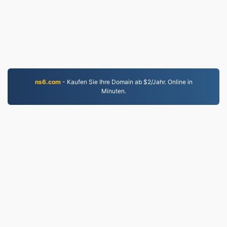
ns6.com
- Kaufen Sie Ihre Domain ab $2/Jahr. Online in
Minuten.
MOV.to
237,111 Seit 2019 konvertierte Dateien
Datenschutzrichtlinie
|
Nutzungsbedingungen
|
Über
uns
|
Kontaktieren Sie uns
|
API
|
Proben
|
App
installieren
© 2026 MOV.to
|
VPS.org
LLC | Hergestellt von
nadermx